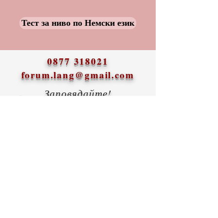
Тест за ниво по Немски език
0877 318021
forum.lang@gmail.com
Заповядайте!